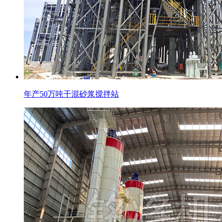
年产50万吨干混砂浆搅拌站