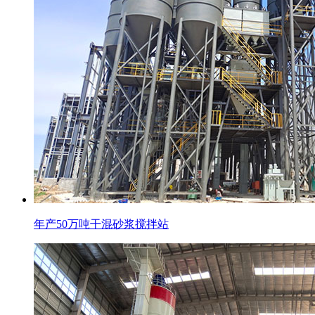
年产50万吨干混砂浆搅拌站