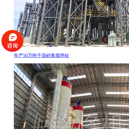
年产50万吨干混砂浆搅拌站