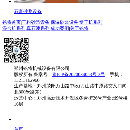
石膏砂浆设备
铭将首页
|
干粉砂浆设备
|
保温砂浆设备
|
烘干机系列
混合机系列
|
真石漆系列
|
成功案例
|
关于铭将
郑州铭将机械设备有限公司
版权所有 备案号：
豫ICP备2020034053号-3号
手机：
13213162960
生产基地：郑州荥阳万山路中段(万山路中原路交叉口向
北800米路东）
运营中心：郑州高新技术开发区冬青街26号产业园9号楼
16层
首页