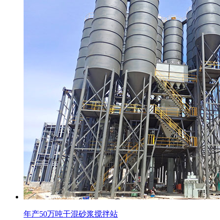
年产50万吨干混砂浆搅拌站