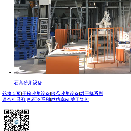
石膏砂浆设备
铭将首页
|
干粉砂浆设备
|
保温砂浆设备
|
烘干机系列
混合机系列
|
真石漆系列
|
成功案例
|
关于铭将