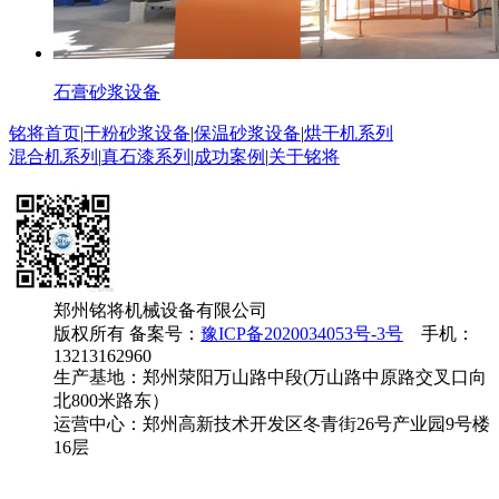
石膏砂浆设备
铭将首页
|
干粉砂浆设备
|
保温砂浆设备
|
烘干机系列
混合机系列
|
真石漆系列
|
成功案例
|
关于铭将
郑州铭将机械设备有限公司
版权所有 备案号：
豫ICP备2020034053号-3号
手机：
13213162960
生产基地：郑州荥阳万山路中段(万山路中原路交叉口向
北800米路东）
运营中心：郑州高新技术开发区冬青街26号产业园9号楼
16层