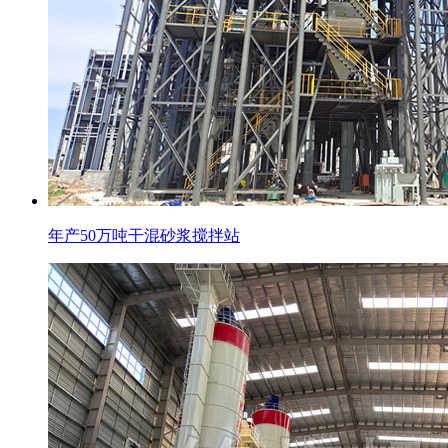
年产50万吨干混砂浆搅拌站