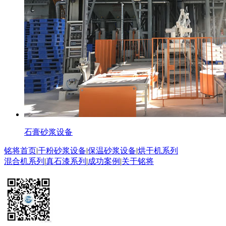
石膏砂浆设备
铭将首页
|
干粉砂浆设备
|
保温砂浆设备
|
烘干机系列
混合机系列
|
真石漆系列
|
成功案例
|
关于铭将