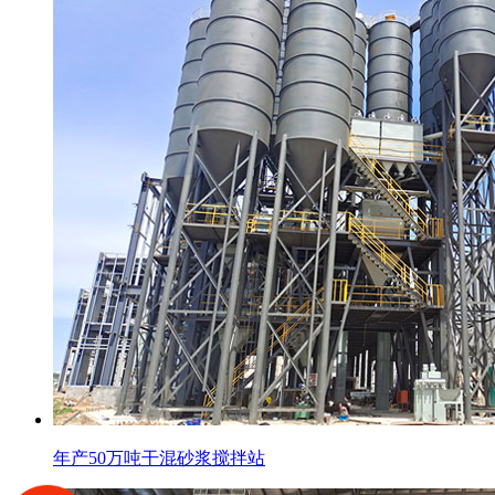
年产50万吨干混砂浆搅拌站