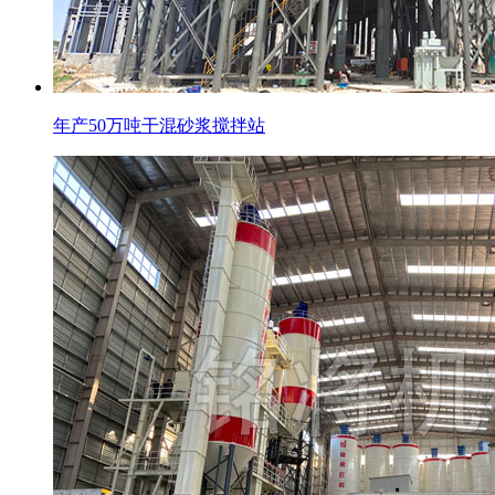
年产50万吨干混砂浆搅拌站