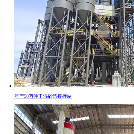
年产50万吨干混砂浆搅拌站