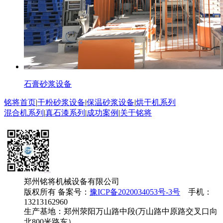
石膏砂浆设备
铭将首页
|
干粉砂浆设备
|
保温砂浆设备
|
烘干机系列
混合机系列
|
真石漆系列
|
成功案例
|
关于铭将
郑州铭将机械设备有限公司
版权所有 备案号：
豫ICP备2020034053号-3号
手机：
13213162960
生产基地：郑州荥阳万山路中段(万山路中原路交叉口向
北800米路东）